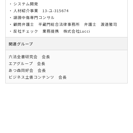
システム開発
人材紹介事業 13-ユ-315674
誹謗中傷専門コンサル
顧問弁護士 半蔵門総合法律事務所 弁護士 渡邉雅司
反社チェック 業務提携 株式会社Lucci
関連グループ
六法全書研究会 会長
エアグループ 会長
あつ森同好会 会長
ビジネス土俵コンテンツ 会長
メールはこちら